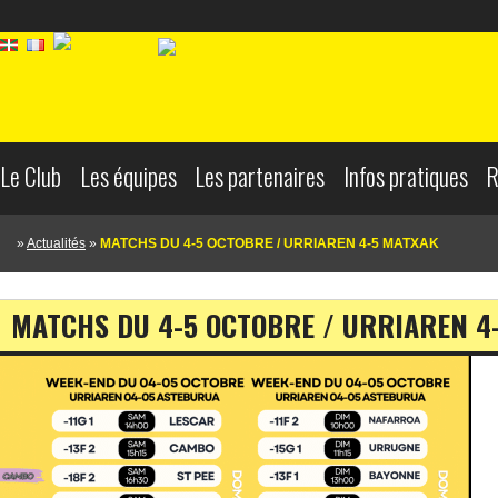
Le Club
Les équipes
Les partenaires
Infos pratiques
R
Aller au contenu principal
»
Actualités
»
MATCHS DU 4-5 OCTOBRE / URRIAREN 4-5 MATXAK
MATCHS DU 4-5 OCTOBRE / URRIAREN 4